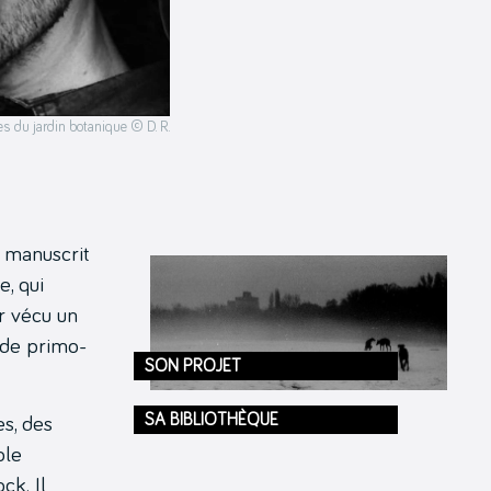
es du jardin botanique © D. R.
e manuscrit
e, qui
ir vécu un
s de primo-
SON PROJET
SA BIBLIOTHÈQUE
es, des
ole
ck. Il