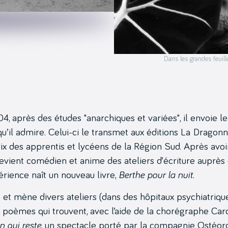
Dans les grandes feuill
, après des études "anarchiques et variées", il envoie l
u’il admire. Celui-ci le transmet aux éditions La Dragonn
Prix des apprentis et lycéens de la Région Sud. Après avo
, devient comédien et anime des ateliers d’écriture auprè
rience naît un nouveau livre,
Berthe pour la nuit
.
s et mène divers ateliers (dans des hôpitaux psychiatriqu
 poèmes qui trouvent, avec l’aide de la chorégraphe Car
n qui reste
, un spectacle porté par la compagnie Ostéoro