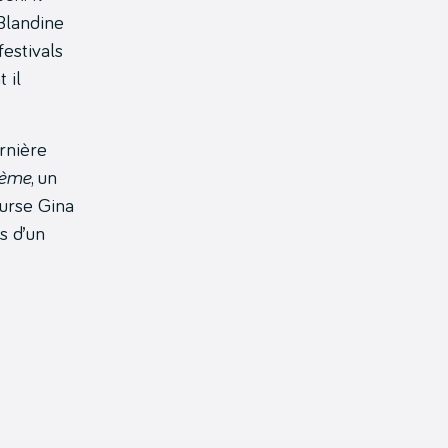
Blandine
festivals
 il
ernière
lème
, un
ourse Gina
s d’un