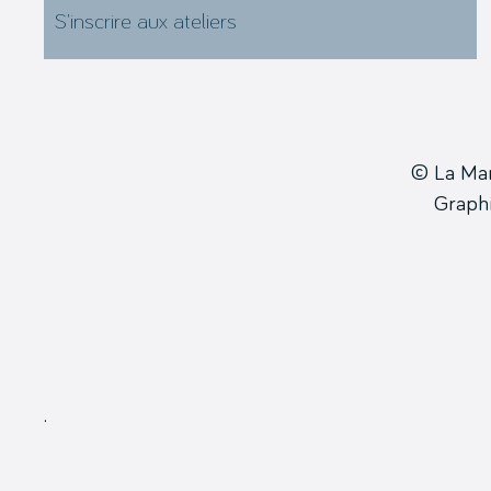
S’inscrire aux ateliers
© La Ma
Grap
.