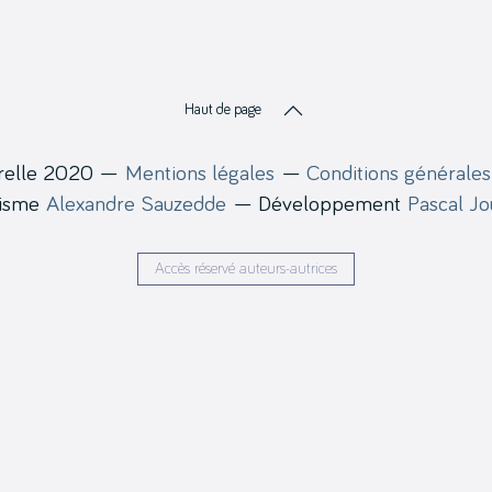
Haut de page
relle 2020 —
Mentions légales
—
Conditions générales
hisme
Alexandre Sauzedde
— Développement
Pascal J
Accès réservé auteurs-autrices