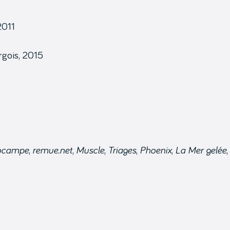
2011
rgois, 2015
ocampe
,
remue.net
,
Muscle
,
Triages
,
Phoenix
,
La Mer gelée
,