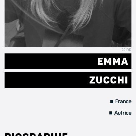
© DR
EMMA
ZUCCHI
■ France
■ Autrice