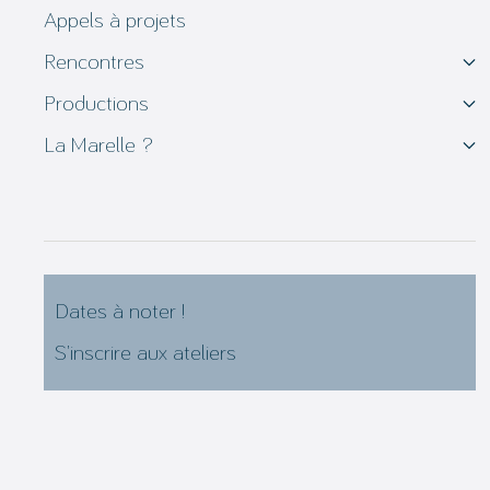
Appels à projets
Rencontres
Productions
La Marelle ?
Dates à noter !
S’inscrire aux ateliers