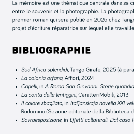
La mémoire est une thématique centrale dans sa créa
entre le souvenir et la photographie. La photograp
premier roman qui sera publié en 2025 chez Tango G
projet d’écriture réparatrice sur lequel elle travail
Bibliographie
Sud Africa splendidi,
Tango Girafe, 2025 (à para
La colonia orfana
, Affiori, 2024
Capelli
, in
A Roma San Giovanni. Storie quotidian
La conta delle lentiggini
, CaratteriMobili, 2013
Il colore sbagliato
, in
Ital’janskaja novella XXI ve
Rudomino (Sezione editoriale della Biblioteca 
Sovraesposizione
, in
Effetti collaterali. Dal cas