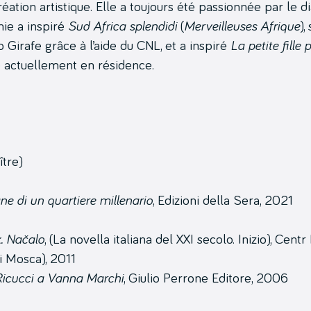
tion artistique. Elle a toujours été passionnée par le d
hie a inspiré
Sud Africa splendidi
(
Merveilleuses Afrique
),
irafe grâce à l’aide du CNL, et a inspiré
La petite fille 
le actuellement en résidence.
ître)
e di un quartiere millenario
, Edizioni della Sera, 2021
k. Nac
alo
, (La novella italiana del XXI secolo. Inizio), Centr
di Mosca), 2011
o Ricucci a Vanna Marchi
, Giulio Perrone Editore, 2006