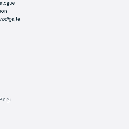
ialogue
 son
prodige
, le
 Knigi