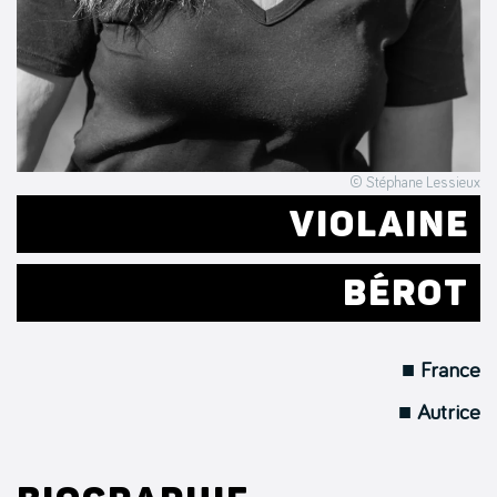
© Stéphane Lessieux
VIOLAINE
BÉROT
■ France
■ Autrice