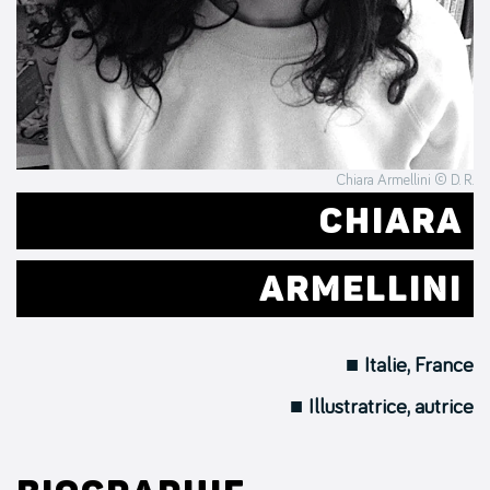
Chiara Armellini © D. R.
CHIARA
ARMELLINI
■ Italie, France
■ Illustratrice, autrice